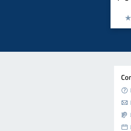
Val
Con