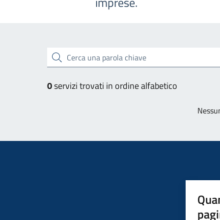
imprese.
Esplora tutti i servizi
Cerca una parola chiave
0
servizi trovati in ordine alfabetico
Nessun
Quan
pagi