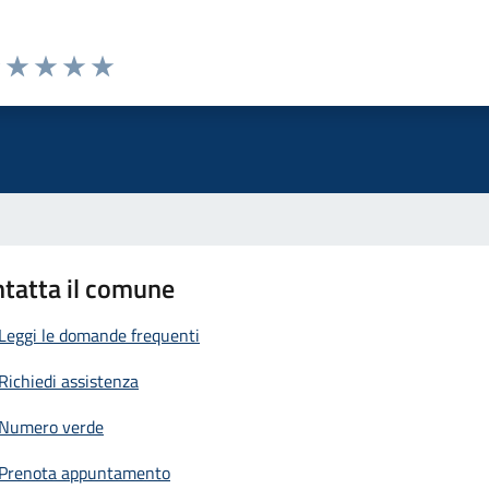
uta 1 stelle su 5
Valuta 2 stelle su 5
Valuta 3 stelle su 5
Valuta 4 stelle su 5
Valuta 5 stelle su 5
tatta il comune
Leggi le domande frequenti
Richiedi assistenza
Numero verde
Prenota appuntamento