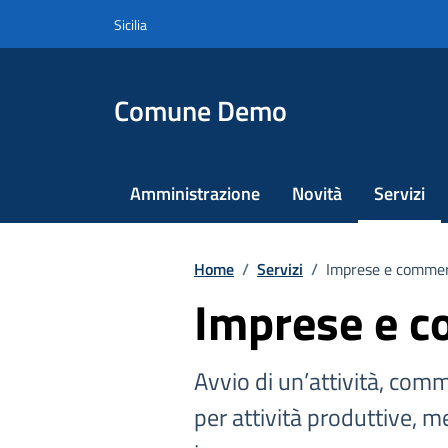
Vai ai contenuti
Vai al footer
Sicilia
Comune Demo
Amministrazione
Novità
Servizi
Home
/
Servizi
/
Imprese e commer
Imprese e 
Avvio di un’attività, comm
per attività produttive, me