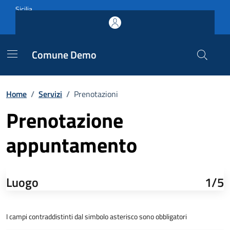
Vai ai contenuti
Vai al footer
Sicilia
Comune Demo
Home
/
Servizi
/
Prenotazioni
Prenotazione
appuntamento
Luogo
1/5
I campi contraddistinti dal simbolo asterisco sono obbligatori